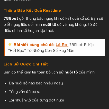
Thông Báo Kết Quả Realtime
789bet
gửi thông báo ngay khi có kết quả xổ số. Bạn sẽ
biết ngay liệu số mình
nuôi lô
có về hay không, từ đó
điều chỉnh kế hoạch kịp thời.
Bài viết cùng chủ đề:
Lô Rơi
789bet: Bí Kíp
“Hốt Bạc” Từ Những Con Số May Mắn
Lịch Sử Cược Chi Tiết
Bạn có thể xem lại toàn bộ lịch sử
nuôi lô
của mình:
Đã nuôi số nào bao nhiêu ngày
Tổng vốn đã bỏ ra
Lợi nhuận/lỗ của từng đợt nuôi