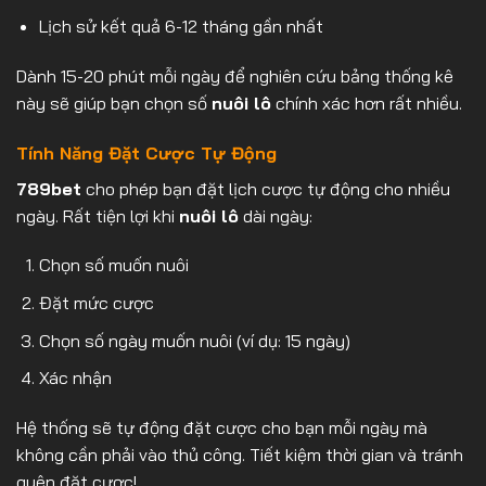
Lịch sử kết quả 6-12 tháng gần nhất
Dành 15-20 phút mỗi ngày để nghiên cứu bảng thống kê
này sẽ giúp bạn chọn số
nuôi lô
chính xác hơn rất nhiều.
Tính Năng Đặt Cược Tự Động
789bet
cho phép bạn đặt lịch cược tự động cho nhiều
ngày. Rất tiện lợi khi
nuôi lô
dài ngày:
Chọn số muốn nuôi
Đặt mức cược
Chọn số ngày muốn nuôi (ví dụ: 15 ngày)
Xác nhận
Hệ thống sẽ tự động đặt cược cho bạn mỗi ngày mà
không cần phải vào thủ công. Tiết kiệm thời gian và tránh
quên đặt cược!