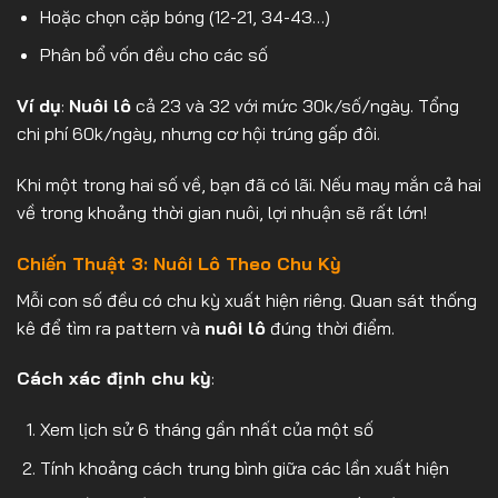
Hoặc chọn cặp bóng (12-21, 34-43…)
Phân bổ vốn đều cho các số
Ví dụ
:
Nuôi lô
cả 23 và 32 với mức 30k/số/ngày. Tổng
chi phí 60k/ngày, nhưng cơ hội trúng gấp đôi.
Khi một trong hai số về, bạn đã có lãi. Nếu may mắn cả hai
về trong khoảng thời gian nuôi, lợi nhuận sẽ rất lớn!
Chiến Thuật 3: Nuôi Lô Theo Chu Kỳ
Mỗi con số đều có chu kỳ xuất hiện riêng. Quan sát thống
kê để tìm ra pattern và
nuôi lô
đúng thời điểm.
Cách xác định chu kỳ
:
Xem lịch sử 6 tháng gần nhất của một số
Tính khoảng cách trung bình giữa các lần xuất hiện