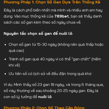
Phương Pháp 1: Chọn Số Gan Dựa Trên Thống Kê
Đây là cách phổ biến nhất mà mình và nhiều anh em hay
dùng. Vào mục thống kê của
789bet
, bạn sẽ thấy danh
sách các số gan kèm theo số ngày chưa về.
Nguyên tắc chọn số gan để nuôi lô
:
Chọn số gan từ 15-30 ngày (không nên quá thấp hoặc
quá cao)
Tránh số gan quá 40 ngày vì có thể “gan chết” (hiếm
khi về)
Ưu tiên số có lịch sử về đều đặn trong quá khứ
Ví dụ: Mình thấy số 23 gan 18 ngày, và trong 6 tháng qua,
số này thường về sau khoảng 20-25 ngày gan. Đây là
con số lý tưởng để
nuôi lô
.
Phương Pháp 2: Chọn Số Theo Cặp Bóng