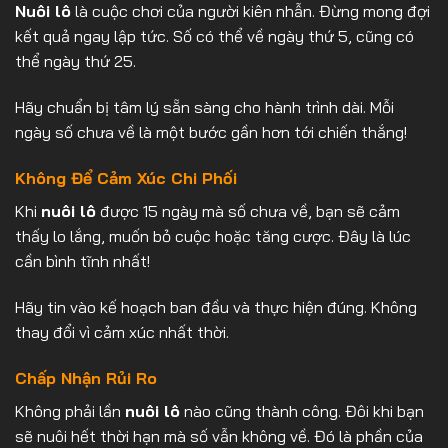
Nuôi lô
là cuộc chơi của người kiên nhẫn. Đừng mong đợi
kết quả ngay lập tức. Số có thể về ngày thứ 5, cũng có
thể ngày thứ 25.
Hãy chuẩn bị tâm lý sẵn sàng cho hành trình dài. Mỗi
ngày số chưa về là một bước gần hơn tới chiến thắng!
Không Để Cảm Xúc Chi Phối
Khi
nuôi lô
được 15 ngày mà số chưa về, bạn sẽ cảm
thấy lo lắng, muốn bỏ cuộc hoặc tăng cược. Đây là lúc
cần bình tĩnh nhất!
Hãy tin vào kế hoạch ban đầu và thực hiện đúng. Không
thay đổi vì cảm xúc nhất thời.
Chấp Nhận Rủi Ro
Không phải lần
nuôi lô
nào cũng thành công. Đôi khi bạn
sẽ nuôi hết thời hạn mà số vẫn không về. Đó là phần của