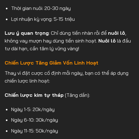
Thời gian nuôi: 20-30 ngày
Lợi nhuận kỳ vọng: 5-15 triệu
Lưu ý quan trọng
: Chỉ dùng tiền nhàn rỗi để
nuôi lô
,
không vay mượn hay dùng tiền sinh hoạt.
Nuôi lô
là đầu
tư dài hạn, cần tâm lý vững vàng!
Chiến Lược Tăng Giảm Vốn Linh Hoạt
Thay vì đặt cược cố định mỗi ngày, bạn có thể áp dụng
chiến lược linh hoạt:
Chiến lược kim tự tháp
(Tăng dần):
Ngày 1-5: 20k/ngày
Ngày 6-10: 30k/ngày
Ngày 11-15: 50k/ngày