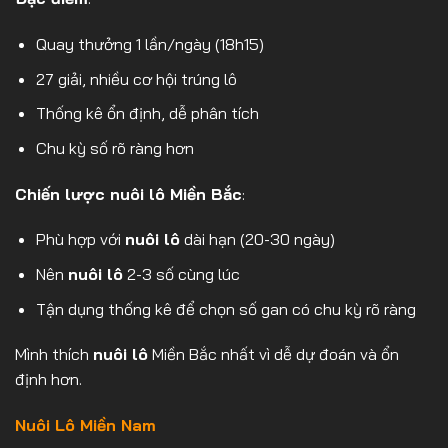
Quay thưởng 1 lần/ngày (18h15)
27 giải, nhiều cơ hội trúng lô
Thống kê ổn định, dễ phân tích
Chu kỳ số rõ ràng hơn
Chiến lược nuôi lô Miền Bắc
:
Phù hợp với
nuôi lô
dài hạn (20-30 ngày)
Nên
nuôi lô
2-3 số cùng lúc
Tận dụng thống kê để chọn số gan có chu kỳ rõ ràng
Mình thích
nuôi lô
Miền Bắc nhất vì dễ dự đoán và ổn
định hơn.
Nuôi Lô Miền Nam