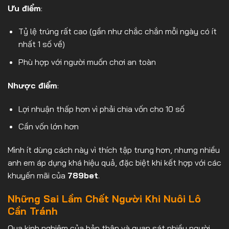
Ưu điểm
:
Tỷ lệ trúng rất cao (gần như chắc chắn mỗi ngày có ít
nhất 1 số về)
Phù hợp với người muốn chơi an toàn
Nhược điểm
:
Lợi nhuận thấp hơn vì phải chia vốn cho 10 số
Cần vốn lớn hơn
Mình ít dùng cách này vì thích tập trung hơn, nhưng nhiều
anh em áp dụng khá hiệu quả, đặc biệt khi kết hợp với các
khuyến mãi của
789bet
.
Những Sai Lầm Chết Người Khi Nuôi Lô
Cần Tránh
Qua kinh nghiệm của bản thân và quan sát nhiều người