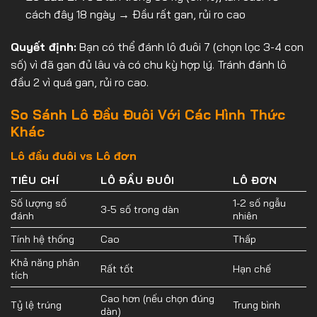
cách đây 18 ngày → Đầu rất gan, rủi ro cao
Quyết định:
Bạn có thể đánh lô đuôi 7 (chọn lọc 3-4 con
số) vì đã gan đủ lâu và có chu kỳ hợp lý. Tránh đánh lô
đầu 2 vì quá gan, rủi ro cao.
So Sánh Lô Đầu Đuôi Với Các Hình Thức
Khác
Lô đầu đuôi vs Lô đơn
TIÊU CHÍ
LÔ ĐẦU ĐUÔI
LÔ ĐƠN
Số lượng số
1-2 số ngẫu
3-5 số trong dàn
đánh
nhiên
Tính hệ thống
Cao
Thấp
Khả năng phân
Rất tốt
Hạn chế
tích
Cao hơn (nếu chọn đúng
Tỷ lệ trúng
Trung bình
dàn)