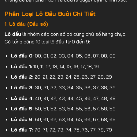
Phân Loại Lô Đầu Đuôi Chi Tiết
1. Lô đầu (Đầu số)
Lô đầu
là nhóm các con số có cùng chữ số hàng chục.
Có tổng cộng 10 loại lô đầu từ 0 đến 9:
Lô đầu 0:
00, 01, 02, 03, 04, 05, 06, 07, 08, 09
Lô đầu 1:
10, 11, 12, 13, 14, 15, 16, 17, 18, 19
Lô đầu 2:
20, 21, 22, 23, 24, 25, 26, 27, 28, 29
Lô đầu 3:
30, 31, 32, 33, 34, 35, 36, 37, 38, 39
Lô đầu 4:
40, 41, 42, 43, 44, 45, 46, 47, 48, 49
Lô đầu 5:
50, 51, 52, 53, 54, 55, 56, 57, 58, 59
Lô đầu 6:
60, 61, 62, 63, 64, 65, 66, 67, 68, 69
Lô đầu 7:
70, 71, 72, 73, 74, 75, 76, 77, 78, 79