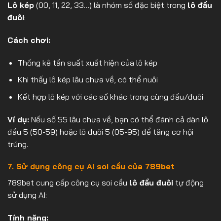
Lô kép
(00, 11, 22, 33…) là nhóm số đặc biệt trong
lô đầu
đuôi
:
Cách chơi:
Thống kê tần suất xuất hiện của lô kép
Khi thấy lô kép lâu chưa về, có thể nuôi
Kết hợp lô kép với các số khác trong cùng đầu/đuôi
Ví dụ:
Nếu số 55 lâu chưa về, bạn có thể đánh cả dàn lô
đầu 5 (50-59) hoặc lô đuôi 5 (05-95) để tăng cơ hội
trúng.
7. Sử dụng công cụ AI soi cầu của 789bet
789bet cung cấp công cụ soi cầu
lô đầu đuôi
tự động
sử dụng AI:
Tính năng: