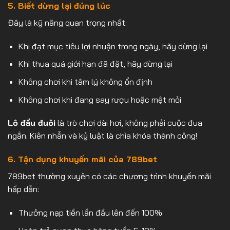
5. Biết dừng lại đúng lúc
Đây là kỹ năng quan trọng nhất:
Khi đạt mục tiêu lợi nhuận trong ngày, hãy dừng lại
Khi thua quá giới hạn đã đặt, hãy dừng lại
Không chơi khi tâm lý không ổn định
Không chơi khi đang say rượu hoặc mệt mỏi
Lô đầu đuôi
là trò chơi dài hơi, không phải cuộc đua
ngắn. Kiên nhẫn và kỷ luật là chìa khóa thành công!
6. Tận dụng khuyến mãi của 789bet
789bet thường xuyên có các chương trình khuyến mãi
hấp dẫn:
Thưởng nạp tiền lần đầu lên đến 100%