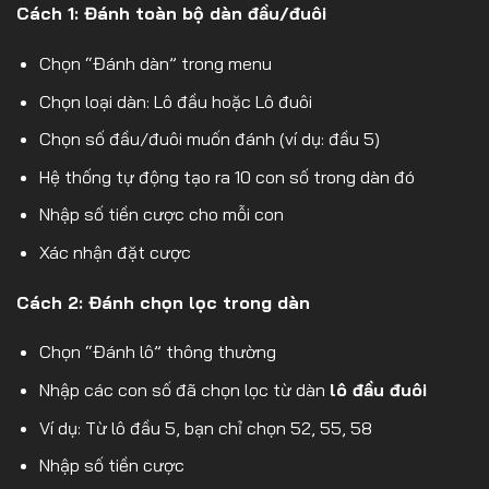
Cách 1: Đánh toàn bộ dàn đầu/đuôi
Chọn “Đánh dàn” trong menu
Chọn loại dàn: Lô đầu hoặc Lô đuôi
Chọn số đầu/đuôi muốn đánh (ví dụ: đầu 5)
Hệ thống tự động tạo ra 10 con số trong dàn đó
Nhập số tiền cược cho mỗi con
Xác nhận đặt cược
Cách 2: Đánh chọn lọc trong dàn
Chọn “Đánh lô” thông thường
Nhập các con số đã chọn lọc từ dàn
lô đầu đuôi
Ví dụ: Từ lô đầu 5, bạn chỉ chọn 52, 55, 58
Nhập số tiền cược