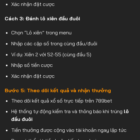
Xác nhận đặt cược
Cách 3: Đánh lô xiên đầu đuôi
Chọn “Lô xiên” trong menu
Nhập các cặp số trong cùng đầu/đuôi
Ví dụ: Xiên 2 với 52-55 (cùng đầu 5)
Nhập số tiền cược
Xác nhận đặt cược
Bước 5: Theo dõi kết quả và nhận thưởng
Theo dõi kết quả xổ số trực tiếp trên 789bet
Hệ thống tự động kiểm tra và thông báo khi trúng
lô
đầu đuôi
Tiền thưởng được cộng vào tài khoản ngay lập tức