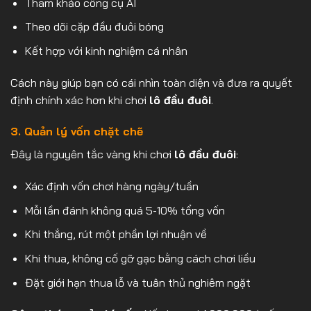
Tham khảo công cụ AI
Theo dõi cặp đầu đuôi bóng
Kết hợp với kinh nghiệm cá nhân
Cách này giúp bạn có cái nhìn toàn diện và đưa ra quyết
định chính xác hơn khi chơi
lô đầu đuôi
.
3. Quản lý vốn chặt chẽ
Đây là nguyên tắc vàng khi chơi
lô đầu đuôi
:
Xác định vốn chơi hàng ngày/tuần
Mỗi lần đánh không quá 5-10% tổng vốn
Khi thắng, rút một phần lợi nhuận về
Khi thua, không cố gỡ gạc bằng cách chơi liều
Đặt giới hạn thua lỗ và tuân thủ nghiêm ngặt