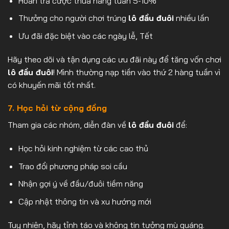
Hoàn trả cược thua hàng tuần 5-10%
Thưởng cho người chơi trúng
lô đầu đuôi
nhiều lần
Ưu đãi đặc biệt vào các ngày lễ, Tết
Hãy theo dõi và tận dụng các ưu đãi này để tăng vốn chơi
lô đầu đuôi
! Mình thường nạp tiền vào thứ 2 hàng tuần vì
có khuyến mãi tốt nhất.
7. Học hỏi từ cộng đồng
Tham gia các nhóm, diễn đàn về
lô đầu đuôi
để:
Học hỏi kinh nghiệm từ các cao thủ
Trao đổi phương pháp soi cầu
Nhận gợi ý về đầu/đuôi tiềm năng
Cập nhật thông tin và xu hướng mới
Tuy nhiên, hãy tỉnh táo và không tin tưởng mù quáng.