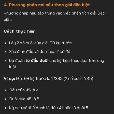
4. Phương pháp soi cầu theo giải đặc biệt
Phương pháp này tập trung vào việc phân tích giải Đặc
biệt:
Cách thực hiện:
Lấy 2 số cuối của giải ĐB kỳ trước
Xác định đầu và đuôi của 2 số đó
Dự đoán
lô đầu đuôi
cho kỳ tiếp theo dựa trên quy
luật
Ví dụ:
Giải ĐB kỳ trước là 12345 (2 số cuối là 45)
Đầu của 45 là 4
Đuôi của 45 là 5
Kỳ sau có thể đánh lô đầu 4 hoặc lô đuôi 5