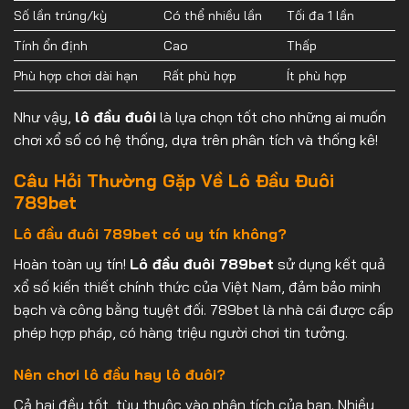
Số lần trúng/kỳ
Có thể nhiều lần
Tối đa 1 lần
Tính ổn định
Cao
Thấp
Phù hợp chơi dài hạn
Rất phù hợp
Ít phù hợp
Như vậy,
lô đầu đuôi
là lựa chọn tốt cho những ai muốn
chơi xổ số có hệ thống, dựa trên phân tích và thống kê!
Câu Hỏi Thường Gặp Về Lô Đầu Đuôi
789bet
Lô đầu đuôi 789bet có uy tín không?
Hoàn toàn uy tín!
Lô đầu đuôi 789bet
sử dụng kết quả
xổ số kiến thiết chính thức của Việt Nam, đảm bảo minh
bạch và công bằng tuyệt đối. 789bet là nhà cái được cấp
phép hợp pháp, có hàng triệu người chơi tin tưởng.
Nên chơi lô đầu hay lô đuôi?
Cả hai đều tốt, tùy thuộc vào phân tích của bạn. Nhiều