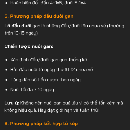
Hoặc biến đổi: đầu 4+1=5, đuôi 5-1=4
5. Phương pháp đầu đuôi gan
Lô đầu đuôi
gan là những đầu/đuôi lâu chưa về (thường
trên 10-15 ngày):
Chiến lược nuôi gan:
Xác định đầu/đuôi gan qua thống kê
Bắt đầu nuôi từ ngày thứ 10-12 chưa về
Tăng dần số tiền cược theo ngày
Nuôi tối đa 7-10 ngày
Lưu ý:
Không nên nuôi gan quá lâu vì có thể tốn kém mà
không hiệu quả. Hãy đặt giới hạn và tuân thủ!
6. Phương pháp kết hợp lô kép