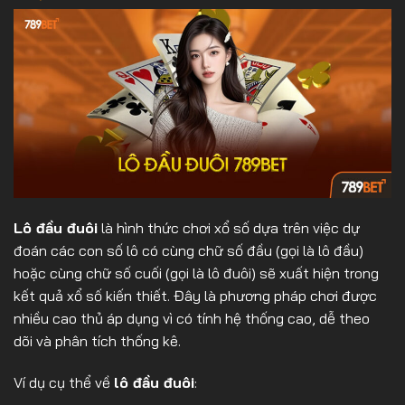
Lô đầu đuôi
là hình thức chơi xổ số dựa trên việc dự
đoán các con số lô có cùng chữ số đầu (gọi là lô đầu)
hoặc cùng chữ số cuối (gọi là lô đuôi) sẽ xuất hiện trong
kết quả xổ số kiến thiết. Đây là phương pháp chơi được
nhiều cao thủ áp dụng vì có tính hệ thống cao, dễ theo
dõi và phân tích thống kê.
Ví dụ cụ thể về
lô đầu đuôi
: