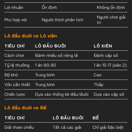
Lợi nhuận
Ổn định
Không ổn định
Người chơi giải
Phù hợp với
Người thích phân tích
trí
Lô đầu đuôi vs Lô xiên
TIÊU CHÍ
LÔ ĐẦU ĐUÔI
LÔ XIÊN
Cách chơi
Đánh nhiều số riêng lẻ
Đánh cặp số
Tỷ lệ thưởng
1 ăn 80-90
1 ăn 15-17 (xiên 2)
Độ khó
Trung bình
Cao
Vốn cần thiết
Trung bình
Thấp
Chiến lược
Dựa vào thống kê đầu/đuôi
Dựa vào cặp số
Lô đầu đuôi vs Đề
TIÊU CHÍ
LÔ ĐẦU ĐUÔI
ĐỀ
Giải tham chiếu
Tất cả các giải
Chỉ giải Đặc biệt