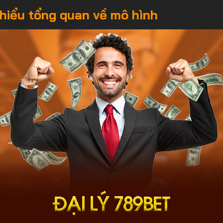
 hiểu tổng quan về mô hình