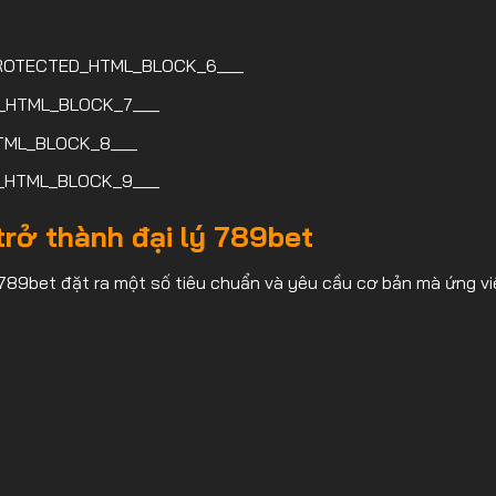
ROTECTED_HTML_BLOCK_6___
_HTML_BLOCK_7___
TML_BLOCK_8___
_HTML_BLOCK_9___
trở thành đại lý 789bet
 789bet đặt ra một số tiêu chuẩn và yêu cầu cơ bản mà ứng vi