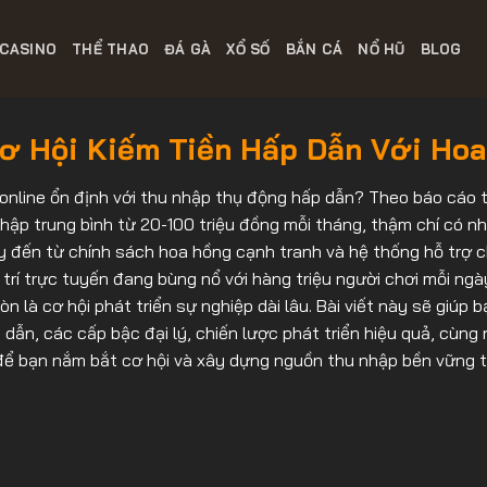
CASINO
THỂ THAO
ĐÁ GÀ
XỔ SỐ
BẮN CÁ
NỔ HŨ
BLOG
Cơ Hội Kiếm Tiền Hấp Dẫn Với Ho
online ổn định với thu nhập thụ động hấp dẫn? Theo báo cáo t
ập trung bình từ 20-100 triệu đồng mỗi tháng, thậm chí có n
y đến từ chính sách hoa hồng cạnh tranh và hệ thống hỗ trợ
i trí trực tuyến đang bùng nổ với hàng triệu người chơi mỗi ngà
là cơ hội phát triển sự nghiệp dài lâu. Bài viết này sẽ giúp bạn
 dẫn, các cấp bậc đại lý, chiến lược phát triển hiệu quả, cùng
để bạn nắm bắt cơ hội và xây dựng nguồn thu nhập bền vững từ