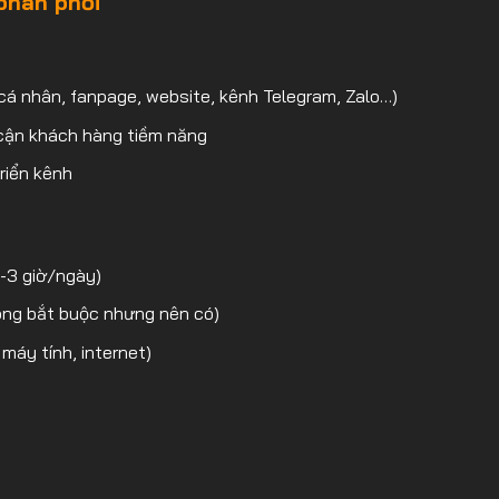
phân phối
 cá nhân, fanpage, website, kênh Telegram, Zalo…)
 cận khách hàng tiềm năng
riển kênh
2-3 giờ/ngày)
ông bắt buộc nhưng nên có)
 máy tính, internet)