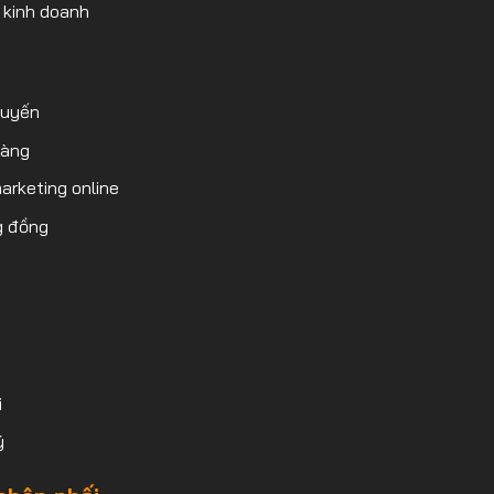
 kinh doanh
 tuyến
hàng
arketing online
g đồng
i
ý