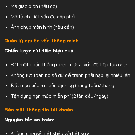
Mã giao dịch (nếu có)
Mô tả chi tiết vấn đề gặp phải
Ảnh chụp màn hình (nếu cần)
Quản lý nguồn vốn thông minh
Chiến lược rút tiền hiệu quả:
Rút một phần thắng cược, giữ lại vốn để tiếp tục chơi
Không rút toàn bộ số dư để tránh phải nạp lại nhiều lần
Đặt mục tiêu rút tiền định kỳ (hàng tuần/tháng)
Tận dụng hạn mức miễn phí (2 lần đầu/ngày)
Bảo mật thông tin tài khoản
Nguyên tắc an toàn:
Không chia sẻ mật khẩu với bất kỳ ai