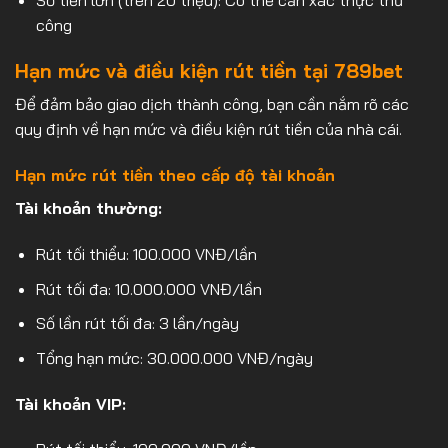
Số tiền lớn (trên 20 triệu): Có thể cần xác thực thủ
công
Hạn mức và điều kiện rút tiền tại 789bet
Để đảm bảo giao dịch thành công, bạn cần nắm rõ các
quy định về hạn mức và điều kiện rút tiền của nhà cái.
Hạn mức rút tiền theo cấp độ tài khoản
Tài khoản thường:
Rút tối thiểu: 100.000 VNĐ/lần
Rút tối đa: 10.000.000 VNĐ/lần
Số lần rút tối đa: 3 lần/ngày
Tổng hạn mức: 30.000.000 VNĐ/ngày
Tài khoản VIP: