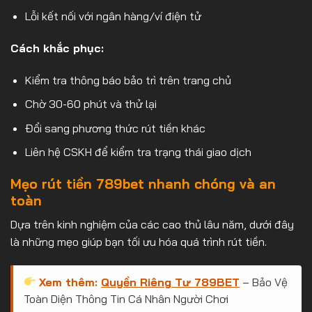
Lỗi kết nối với ngân hàng/ví điện tử
Cách khắc phục:
Kiểm tra thông báo bảo trì trên trang chủ
Chờ 30-60 phút và thử lại
Đổi sang phương thức rút tiền khác
Liên hệ CSKH để kiểm tra trạng thái giao dịch
Mẹo rút tiền 789bet nhanh chóng và an
toàn
Dựa trên kinh nghiệm của các cao thủ lâu năm, dưới đây
là những mẹo giúp bạn tối ưu hóa quá trình rút tiền.
Xem thêm:
Quyền Riêng Tư 789BET
– Bảo Vệ
Toàn Diện Thông Tin Cá Nhân Người Chơi