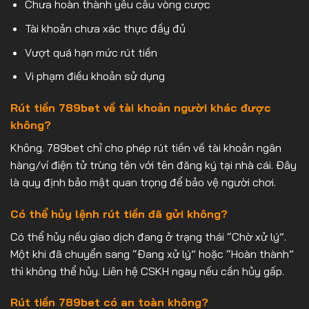
Chưa hoàn thành yêu cầu vòng cược
Tài khoản chưa xác thực đầy đủ
Vượt quá hạn mức rút tiền
Vi phạm điều khoản sử dụng
Rút tiền 789bet về tài khoản người khác được
không?
Không. 789bet chỉ cho phép rút tiền về tài khoản ngân
hàng/ví điện tử trùng tên với tên đăng ký tại nhà cái. Đây
là quy định bảo mật quan trọng để bảo vệ người chơi.
Có thể hủy lệnh rút tiền đã gửi không?
Có thể hủy nếu giao dịch đang ở trạng thái “Chờ xử lý”.
Một khi đã chuyển sang “Đang xử lý” hoặc “Hoàn thành”
thì không thể hủy. Liên hệ CSKH ngay nếu cần hủy gấp.
Rút tiền 789bet có an toàn không?