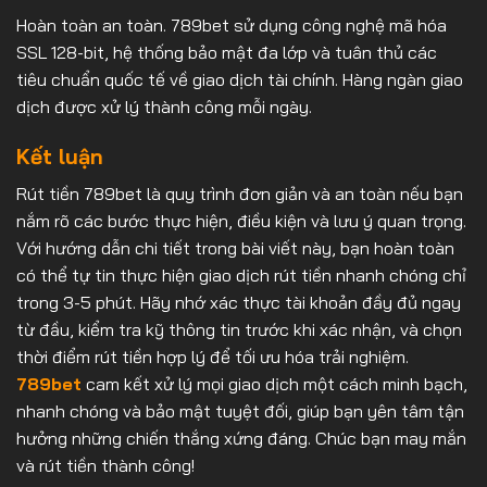
Hoàn toàn an toàn. 789bet sử dụng công nghệ mã hóa
SSL 128-bit, hệ thống bảo mật đa lớp và tuân thủ các
tiêu chuẩn quốc tế về giao dịch tài chính. Hàng ngàn giao
dịch được xử lý thành công mỗi ngày.
Kết luận
Rút tiền 789bet là quy trình đơn giản và an toàn nếu bạn
nắm rõ các bước thực hiện, điều kiện và lưu ý quan trọng.
Với hướng dẫn chi tiết trong bài viết này, bạn hoàn toàn
có thể tự tin thực hiện giao dịch rút tiền nhanh chóng chỉ
trong 3-5 phút. Hãy nhớ xác thực tài khoản đầy đủ ngay
từ đầu, kiểm tra kỹ thông tin trước khi xác nhận, và chọn
thời điểm rút tiền hợp lý để tối ưu hóa trải nghiệm.
789bet
cam kết xử lý mọi giao dịch một cách minh bạch,
nhanh chóng và bảo mật tuyệt đối, giúp bạn yên tâm tận
hưởng những chiến thắng xứng đáng. Chúc bạn may mắn
và rút tiền thành công!