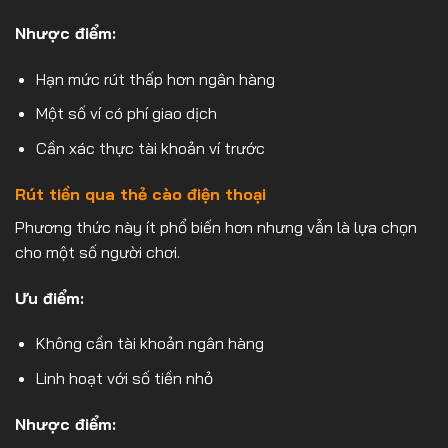
Nhược điểm:
Hạn mức rút thấp hơn ngân hàng
Một số ví có phí giao dịch
Cần xác thực tài khoản ví trước
Rút tiền qua thẻ cào điện thoại
Phương thức này ít phổ biến hơn nhưng vẫn là lựa chọn
cho một số người chơi.
Ưu điểm:
Không cần tài khoản ngân hàng
Linh hoạt với số tiền nhỏ
Nhược điểm: