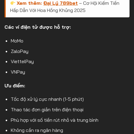
Xem thêm:
Đại Lý 789bet
– Cơ Hội Kiếm Tiền
Hấp Dẫn Với Hoa Hồng Khủng 2025
Các ví điện tử được hỗ trợ:
MoMo
ZaloPay
ViettelPay
VNPay
Ưu điểm:
Tốc độ xử lý cực nhanh (1-5 phút)
Thao tác đơn giản trên điện thoại
Phù hợp với số tiền rút nhỏ và trung bình
Không cần ra ngân hàng