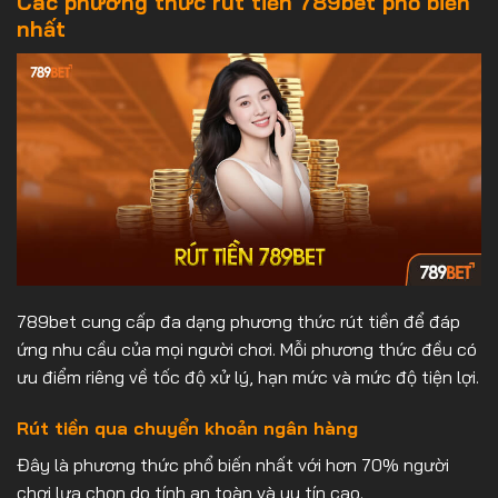
Các phương thức rút tiền 789bet phổ biến
nhất
789bet cung cấp đa dạng phương thức rút tiền để đáp
ứng nhu cầu của mọi người chơi. Mỗi phương thức đều có
ưu điểm riêng về tốc độ xử lý, hạn mức và mức độ tiện lợi.
Rút tiền qua chuyển khoản ngân hàng
Đây là phương thức phổ biến nhất với hơn 70% người
chơi lựa chọn do tính an toàn và uy tín cao.