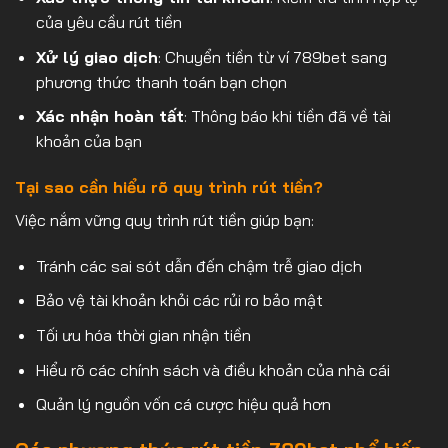
của yêu cầu rút tiền
Xử lý giao dịch
: Chuyển tiền từ ví 789bet sang
phương thức thanh toán bạn chọn
Xác nhận hoàn tất
: Thông báo khi tiền đã về tài
khoản của bạn
Tại sao cần hiểu rõ quy trình rút tiền?
Việc nắm vững quy trình rút tiền giúp bạn:
Tránh các sai sót dẫn đến chậm trễ giao dịch
Bảo vệ tài khoản khỏi các rủi ro bảo mật
Tối ưu hóa thời gian nhận tiền
Hiểu rõ các chính sách và điều khoản của nhà cái
Quản lý nguồn vốn cá cược hiệu quả hơn