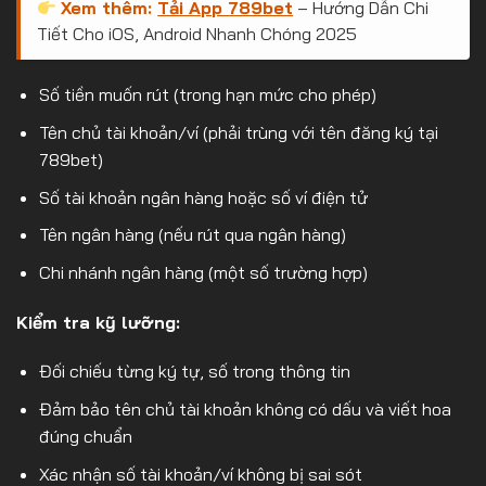
Xem thêm:
Tải App 789bet
– Hướng Dẫn Chi
Tiết Cho iOS, Android Nhanh Chóng 2025
Số tiền muốn rút (trong hạn mức cho phép)
Tên chủ tài khoản/ví (phải trùng với tên đăng ký tại
789bet)
Số tài khoản ngân hàng hoặc số ví điện tử
Tên ngân hàng (nếu rút qua ngân hàng)
Chi nhánh ngân hàng (một số trường hợp)
Kiểm tra kỹ lưỡng:
Đối chiếu từng ký tự, số trong thông tin
Đảm bảo tên chủ tài khoản không có dấu và viết hoa
đúng chuẩn
Xác nhận số tài khoản/ví không bị sai sót