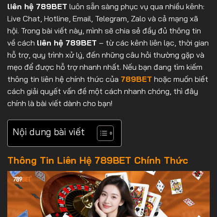
liên hệ 789BET
luôn sẵn sàng phục vụ qua nhiều kênh:
Live Chat, Hotline, Email, Telegram, Zalo và cả mạng xã
hội. Trong bài viết này, mình sẽ chia sẻ đầy đủ thông tin
về cách
liên hệ 789BET
– từ các kênh liên lạc, thời gian
hỗ trợ, quy trình xử lý, đến những câu hỏi thường gặp và
mẹo để được hỗ trợ nhanh nhất. Nếu bạn đang tìm kiếm
thông tin liên hệ chính thức của
789BET
hoặc muốn biết
cách giải quyết vấn đề một cách nhanh chóng, thì đây
chính là bài viết dành cho bạn!
Nội dung bài viết
Thông Tin Liên Hệ 789BET Chính Thức