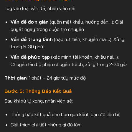
Tùy vào loại vấn đề, nhân viên sẽ:
Vấn đề đơn giản
(quên mật khẩu, hướng dẫn…): Giải
quyết ngay trong cuộc trò chuyện
Vấn đề trung bình
(nạp rút tiền, khuyến mãi…): Xử lý
trong 5-30 phút
Vấn đề phức tạp
(xác minh tài khoản, khiếu nại…):
Chuyển lên bộ phận chuyên trách, xử lý trong 2-24 giờ
Thời gian
: 1 phút – 24 giờ tùy mức độ
Bước 5: Thông Báo Kết Quả
Sau khi xử lý xong, nhân viên sẽ:
Thông báo kết quả cho bạn qua kênh bạn đã liên hệ
Giải thích chi tiết những gì đã làm