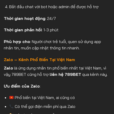
Bắt đầu chat với bot hoặc admin để được hỗ trợ
Thời gian hoạt động
: 24/7
Thời gian phản hồi
: 1-3 phút
Phù hợp cho
: Người chơi trẻ tuổi, quen sử dụng app
nhắn tin, muốn cập nhật thông tin nhanh.
Zalo – Kênh Phổ Biến Tại Việt Nam
Zalo
là ứng dụng nhắn tin phổ biến nhất tại Việt Nam, vì
vậy 789BET cũng hỗ trợ
liên hệ 789BET
qua kênh này.
Ưu điểm của Zalo
:
Phổ biến tại Việt Nam, ai cũng có
Có thể gọi điện miễn phí qua Zalo