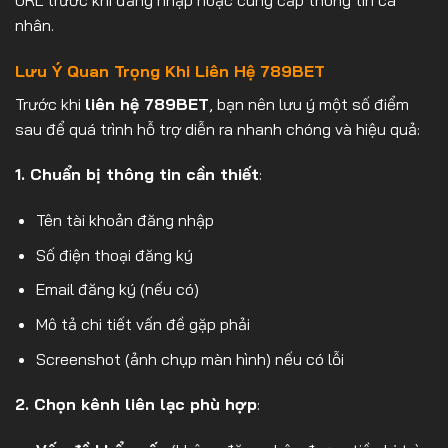
nhân.
Lưu Ý Quan Trọng Khi Liên Hệ 789BET
Trước khi
liên hệ 789BET
, bạn nên lưu ý một số điểm
sau để quá trình hỗ trợ diễn ra nhanh chóng và hiệu quả:
1. Chuẩn bị thông tin cần thiết
:
Tên tài khoản đăng nhập
Số điện thoại đăng ký
Email đăng ký (nếu có)
Mô tả chi tiết vấn đề gặp phải
Screenshot (ảnh chụp màn hình) nếu có lỗi
2. Chọn kênh liên lạc phù hợp
: