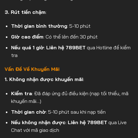
3. Rút tiền chậm
:
Thời gian bình thường
: 5-10 phút
Giờ cao điểm
: Có thể lên đến 30 phút
Nếu quá 1 giờ
:
Liên hệ 789BET
qua Hotline để kiểm
tra
Vấn Đề Về Khuyến Mãi
1. Không nhận được khuyến mãi
:
Kiểm tra
: Đã đáp ứng đủ điều kiện (nạp tối thiểu, mã
khuyến mãi…)
Thời gian chờ
: 5-10 phút sau khi nạp tiền
Nếu không nhận được
:
Liên hệ 789BET
qua Live
Chat với mã giao dịch