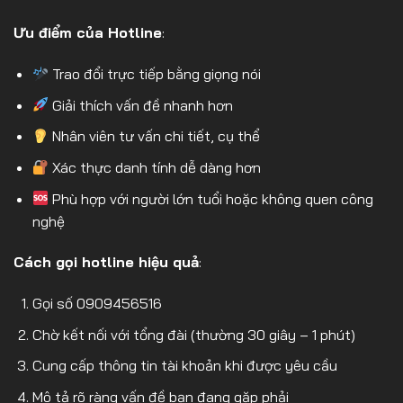
Ưu điểm của Hotline
:
Trao đổi trực tiếp bằng giọng nói
Giải thích vấn đề nhanh hơn
Nhân viên tư vấn chi tiết, cụ thể
Xác thực danh tính dễ dàng hơn
Phù hợp với người lớn tuổi hoặc không quen công
nghệ
Cách gọi hotline hiệu quả
:
Gọi số 0909456516
Chờ kết nối với tổng đài (thường 30 giây – 1 phút)
Cung cấp thông tin tài khoản khi được yêu cầu
Mô tả rõ ràng vấn đề bạn đang gặp phải