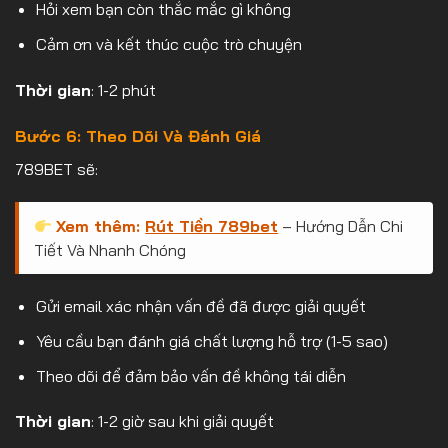
Hỏi xem bạn còn thắc mắc gì không
Cảm ơn và kết thúc cuộc trò chuyện
Thời gian
: 1-2 phút
Bước 6: Theo Dõi Và Đánh Giá
789BET sẽ:
Xem thêm:
Rút Tiền 789bet
– Hướng Dẫn Chi
Tiết Và Nhanh Chóng
Gửi email xác nhận vấn đề đã được giải quyết
Yêu cầu bạn đánh giá chất lượng hỗ trợ (1-5 sao)
Theo dõi để đảm bảo vấn đề không tái diễn
Thời gian
: 1-2 giờ sau khi giải quyết