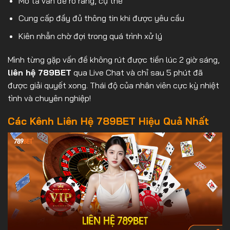
Mô tả vấn đề rõ ràng, cụ thể
Cung cấp đầy đủ thông tin khi được yêu cầu
Kiên nhẫn chờ đợi trong quá trình xử lý
Mình từng gặp vấn đề không rút được tiền lúc 2 giờ sáng,
liên hệ 789BET
qua Live Chat và chỉ sau 5 phút đã
được giải quyết xong. Thái độ của nhân viên cực kỳ nhiệt
tình và chuyên nghiệp!
Các Kênh Liên Hệ 789BET Hiệu Quả Nhất