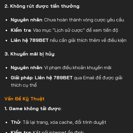
2. Không rút được tiền thưởng
:
Nguyên nhân
: Chưa hoàn thành vòng cược yêu cầu
Kiểm tra
: Vào mục “Lịch sử cược” để xem tiến độ
Liên hệ 789BET
nếu cần giải thích thêm về điều kiện
3. Khuyến mãi bị hủy
:
Nguyên nhân
: Vi phạm điều khoản khuyến mãi
Giải pháp
:
Liên hệ 789BET
qua Email để được giải
thích cụ thể
Vấn Đề Kỹ Thuật
1. Game không tải được
:
Thử
: Tải lại trang, xóa cache, đổi trình duyệt
Kiểm tra
: Kết nối internet ổn định