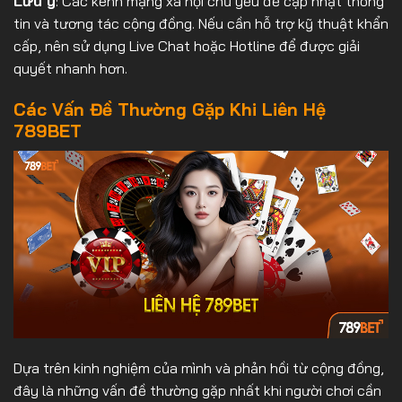
Lưu ý
: Các kênh mạng xã hội chủ yếu để cập nhật thông
tin và tương tác cộng đồng. Nếu cần hỗ trợ kỹ thuật khẩn
cấp, nên sử dụng Live Chat hoặc Hotline để được giải
quyết nhanh hơn.
Các Vấn Đề Thường Gặp Khi Liên Hệ
789BET
Dựa trên kinh nghiệm của mình và phản hồi từ cộng đồng,
đây là những vấn đề thường gặp nhất khi người chơi cần