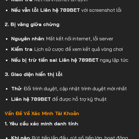
Nếu vẫn lỗi
:
Liên hệ 789BET
với screenshot lỗi
2. Bị văng giữa chừng
:
Nguyên nhân
: Mất kết nối internet, lỗi server
Kiểm tra
: Lịch sử cược để xem kết quả vòng chơi
Nếu bị trừ tiền sai
:
Liên hệ 789BET
ngay lập tức
3. Giao diện hiển thị lỗi
:
Thử
: Đổi trình duyệt, cập nhật trình duyệt mới nhất
Liên hệ 789BET
để được hỗ trợ kỹ thuật
Vấn Đề Về Xác Minh Tài Khoản
1. Yêu cầu xác minh danh tính
:
Khi nào
: Rút tiền lần đầu, rút số tiền lớn, hoạt động