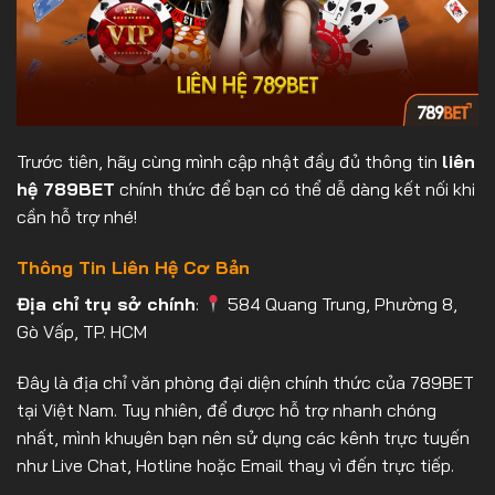
Trước tiên, hãy cùng mình cập nhật đầy đủ thông tin
liên
hệ 789BET
chính thức để bạn có thể dễ dàng kết nối khi
cần hỗ trợ nhé!
Thông Tin Liên Hệ Cơ Bản
Địa chỉ trụ sở chính
:
584 Quang Trung, Phường 8,
Gò Vấp, TP. HCM
Đây là địa chỉ văn phòng đại diện chính thức của 789BET
tại Việt Nam. Tuy nhiên, để được hỗ trợ nhanh chóng
nhất, mình khuyên bạn nên sử dụng các kênh trực tuyến
như Live Chat, Hotline hoặc Email thay vì đến trực tiếp.