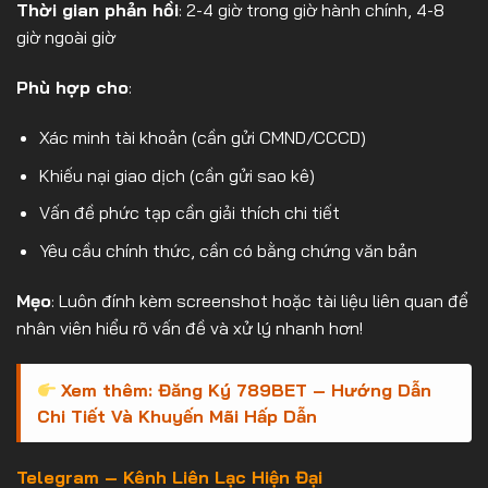
Thời gian phản hồi
: 2-4 giờ trong giờ hành chính, 4-8
giờ ngoài giờ
Phù hợp cho
:
Xác minh tài khoản (cần gửi CMND/CCCD)
Khiếu nại giao dịch (cần gửi sao kê)
Vấn đề phức tạp cần giải thích chi tiết
Yêu cầu chính thức, cần có bằng chứng văn bản
Mẹo
: Luôn đính kèm screenshot hoặc tài liệu liên quan để
nhân viên hiểu rõ vấn đề và xử lý nhanh hơn!
Xem thêm:
Đăng Ký 789BET – Hướng Dẫn
Chi Tiết Và Khuyến Mãi Hấp Dẫn
Telegram – Kênh Liên Lạc Hiện Đại