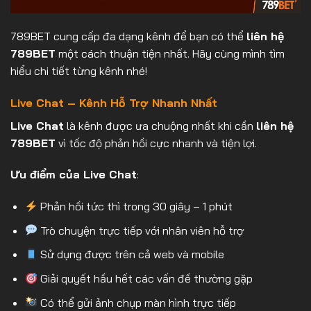
789BET cung cấp đa dạng kênh để bạn có thể
liên hệ
789BET
một cách thuận tiện nhất. Hãy cùng mình tìm
hiểu chi tiết từng kênh nhé!
Live Chat – Kênh Hỗ Trợ Nhanh Nhất
Live Chat
là kênh được ưa chuộng nhất khi cần
liên hệ
789BET
vì tốc độ phản hồi cực nhanh và tiện lợi.
Ưu điểm của Live Chat
:
Phản hồi tức thì trong 30 giây – 1 phút
Trò chuyện trực tiếp với nhân viên hỗ trợ
Sử dụng được trên cả web và mobile
Giải quyết hầu hết các vấn đề thường gặp
Có thể gửi ảnh chụp màn hình trực tiếp