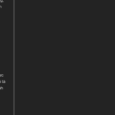
y,
n
ực
 là
nh