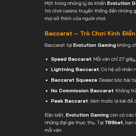
Một trong những lý do khiến
Evolution 
trò chơi casino truyền thống đến những
mọi sở thích của người chơi.
Baccarat – Trò Chơi Kinh Điển
Baccarat tại
Evolution Gaming
không ch
Speed Baccarat
: Mỗi ván chỉ 27 giâ
Lightning Baccarat
: Có hệ số nhân 
Baccarat Squeeze
: Dealer bóc bài t
No Commission Baccarat
: Không t
Peek Baccarat
: Xem trước lá bài để
Đặc biệt,
Evolution Gaming
còn có các 
những đại gia thực thụ. Tại
789bet
, bạn
mỗi ván.