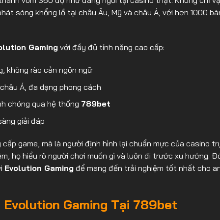
 thanh vòm 360 độ như đang ngồi tại casino thật. Không chỉ vậ
hát sóng khổng lồ tại châu Âu, Mỹ và châu Á, với hơn 1000 bà
olution Gaming
với đầy đủ tính năng cao cấp:
g, không rào cản ngôn ngữ
 châu Á, đa dạng phong cách
anh chóng qua hệ thống
789bet
sàng giải đáp
 cấp game, mà là người định hình lại chuẩn mực của casino tr
m, họ hiểu rõ người chơi muốn gì và luôn đi trước xu hướng. Đó
ới
Evolution Gaming
để mang đến trải nghiệm tốt nhất cho a
Evolution Gaming Tại 789bet