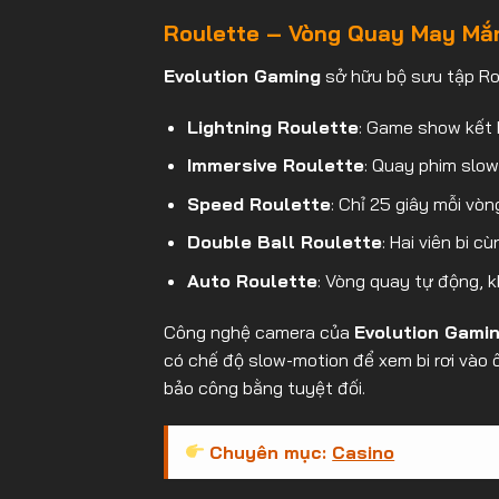
Roulette – Vòng Quay May Mắn
Evolution Gaming
sở hữu bộ sưu tập Ro
Lightning Roulette
: Game show kết 
Immersive Roulette
: Quay phim slow-
Speed Roulette
: Chỉ 25 giây mỗi vò
Double Ball Roulette
: Hai viên bi c
Auto Roulette
: Vòng quay tự động, 
Công nghệ camera của
Evolution Gami
có chế độ slow-motion để xem bi rơi vào 
bảo công bằng tuyệt đối.
Chuyên mục:
Casino