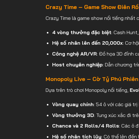
Crazy Time – Game Show Điên Rồ
Crazy Time là game show nổi tiếng nhất 
4 vòng thưởng đặc biệt
: Cash Hunt,
Hệ số nhân lên đến 20,000x
: Cơ hộ
Công nghệ AR/VR
: Đồ họa 3D đỉnh c
Host chuyên nghiệp
: Dẫn chương trì
Monopoly Live – Cờ Tỷ Phú Phiên
Dựa trên trò chơi Monopoly nổi tiếng,
Evo
Vòng quay chính
: 54 ô với các giá tr
Vòng thưởng 3D
: Tung xúc xắc đi t
Chance và 2 Rolls/4 Rolls
: Các ô 
Hệ số nhân tích lũy
: Có thể lên đến