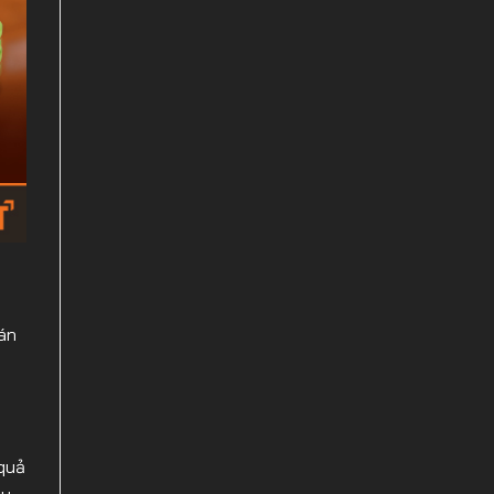
Tập
Để
Thắng
Lớn
Như
Chuyên
Gia
p
oán
 quả