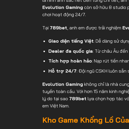
là hình ảnh sắc nét đến từng chi tiết, âm
Evolution Gaming
còn sở hữu 8 studio p
chơi hoạt động 24/7.
Tại
789bet
, anh em được trải nghiệm
Ev
Giao diện tiếng Việt
: Dễ dàng sử dụn
Dealer đa quốc gia
: Từ châu Âu đến
Tích hợp hoàn hảo
: Nạp rút tiền nh
Hỗ trợ 24/7
: Đội ngũ CSKH luôn sẵn 
Evolution Gaming
không chỉ là nhà cung
tuyến toàn cầu. Với hơn 15 năm kinh nghiệ
lý do tại sao
789bet
lựa chọn hợp tác v
em Việt Nam.
Kho Game Khổng Lồ Của 