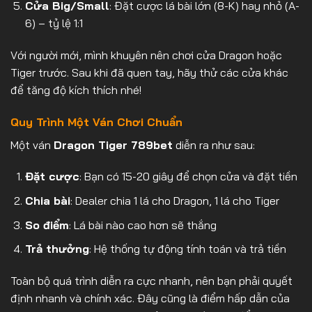
Cửa Big/Small
: Đặt cược lá bài lớn (8-K) hay nhỏ (A-
6) – tỷ lệ 1:1
Với người mới, mình khuyên nên chơi cửa Dragon hoặc
Tiger trước. Sau khi đã quen tay, hãy thử các cửa khác
để tăng độ kích thích nhé!
Quy Trình Một Ván Chơi Chuẩn
Một ván
Dragon Tiger 789bet
diễn ra như sau:
Đặt cược
: Bạn có 15-20 giây để chọn cửa và đặt tiền
Chia bài
: Dealer chia 1 lá cho Dragon, 1 lá cho Tiger
So điểm
: Lá bài nào cao hơn sẽ thắng
Trả thưởng
: Hệ thống tự động tính toán và trả tiền
Toàn bộ quá trình diễn ra cực nhanh, nên bạn phải quyết
định nhanh và chính xác. Đây cũng là điểm hấp dẫn của