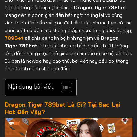
tạp đòi hỏi phải suy nghĩ nhiều,
Dragon Tiger 789bet
mang đến sự đơn giản đến bất ngờ nhưng lại vô cùng
kích thích. Chỉ cần vài giây để hiểu luật, nhưng bạn có thể
chơi suốt cả đêm mà không thấy chán. Trong bài viết này,
789Bet
sẽ chia sẻ toàn bộ kinh nghiệm về
Dragon
Tiger 789bet
– từ luật chơi cơ bản, chiến thuật thắng
lớn, đến những mẹo nhỏ giúp anh em tối ưu cơ hội ăn tiền.
Dù bạn là newbie hay cao thủ, bài viết này đều có thông
tin hữu ích dành cho bạn đấy!
Nội dung bài viết
Dragon Tiger 789bet Là Gì? Tại Sao Lại
Hot Đến Vậy?