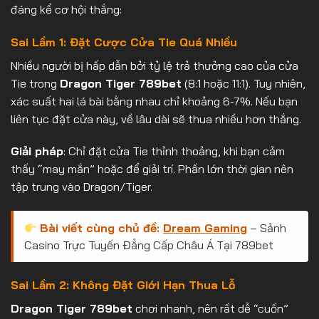
đáng kể cơ hội thắng:
Sai Lầm 1: Đặt Cược Cửa Tie Quá Nhiều
Nhiều người bị hấp dẫn bởi tỷ lệ trả thưởng cao của cửa
Tie trong
Dragon Tiger 789bet
(8:1 hoặc 11:1). Tuy nhiên,
xác suất hai lá bài bằng nhau chỉ khoảng 6-7%. Nếu bạn
liên tục đặt cửa này, về lâu dài sẽ thua nhiều hơn thắng.
Giải pháp
: Chỉ đặt cửa Tie thỉnh thoảng, khi bạn cảm
thấy “may mắn” hoặc để giải trí. Phần lớn thời gian nên
tập trung vào Dragon/Tiger.
Bài viết cùng chủ đề:
Dream Gaming
– Sảnh
Casino Trực Tuyến Đẳng Cấp Châu Á Tại 789bet
Sai Lầm 2: Không Đặt Giới Hạn Thua Lỗ
Dragon Tiger 789bet
chơi nhanh, nên rất dễ “cuốn”