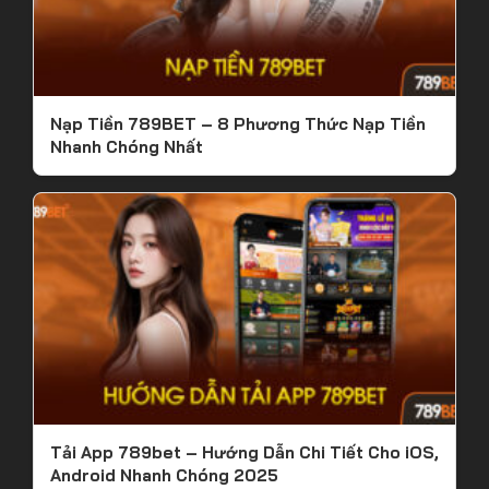
Nạp Tiền 789BET – 8 Phương Thức Nạp Tiền
Nhanh Chóng Nhất
Tải App 789bet – Hướng Dẫn Chi Tiết Cho iOS,
Android Nhanh Chóng 2025