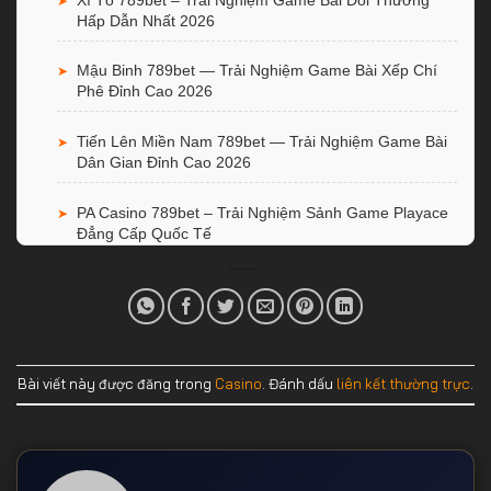
➤
Hấp Dẫn Nhất 2026
Mậu Binh 789bet — Trải Nghiệm Game Bài Xếp Chí
➤
Phê Đỉnh Cao 2026
Tiến Lên Miền Nam 789bet — Trải Nghiệm Game Bài
➤
Dân Gian Đỉnh Cao 2026
PA Casino 789bet – Trải Nghiệm Sảnh Game Playace
➤
Đẳng Cấp Quốc Tế
MG Casino 789bet – Sảnh Game Đỉnh Cao Cho Anh
➤
Em Đam Mê Cá Cược
BG Casino – Sảnh Game Bài Trực Tuyến Đẳng Cấp
➤
Quốc Tế Tại 789bet
Bài viết này được đăng trong
Casino
. Đánh dấu
liên kết thường trực
.
WM Casino – Sảnh Game Đa Nền Tảng Hàng Đầu
➤
Châu Á Tại 789bet