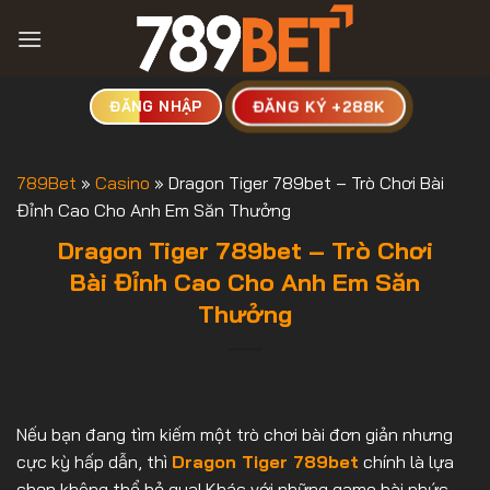
Bỏ
qua
nội
dung
ĐĂNG KÝ +288K
ĐĂNG NHẬP
789Bet
»
Casino
»
Dragon Tiger 789bet – Trò Chơi Bài
Đỉnh Cao Cho Anh Em Săn Thưởng
Dragon Tiger 789bet – Trò Chơi
Bài Đỉnh Cao Cho Anh Em Săn
Thưởng
Nếu bạn đang tìm kiếm một trò chơi bài đơn giản nhưng
cực kỳ hấp dẫn, thì
Dragon Tiger 789bet
chính là lựa
chọn không thể bỏ qua! Khác với những game bài phức