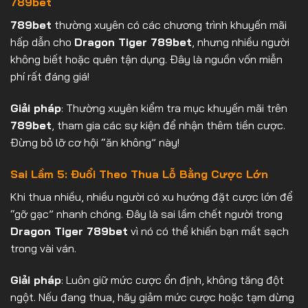
789bet
789bet
thường xuyên có các chương trình khuyến mãi
hấp dẫn cho
Dragon Tiger 789bet
, nhưng nhiều người
không biết hoặc quên tận dụng. Đây là nguồn vốn miễn
phí rất đáng giá!
Giải pháp
: Thường xuyên kiểm tra mục khuyến mãi trên
789bet
, tham gia các sự kiện để nhận thêm tiền cược.
Đừng bỏ lỡ cơ hội “ăn không” này!
Sai Lầm 5: Đuổi Theo Thua Lỗ Bằng Cược Lớn
Khi thua nhiều, nhiều người có xu hướng đặt cược lớn để
“gỡ gạc” nhanh chóng. Đây là sai lầm chết người trong
Dragon Tiger 789bet
vì nó có thể khiến bạn mất sạch
trong vài ván.
Giải pháp
: Luôn giữ mức cược ổn định, không tăng đột
ngột. Nếu đang thua, hãy giảm mức cược hoặc tạm dừng