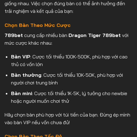
giống nhau. Việc chọn đúng bàn có thể ảnh hưởng đến
trải nghiệm và kết quả của bạn:
Chọn Bàn Theo Mức Cược
789bet
cung cấp nhiều bàn
Dragon Tiger 789bet
với
mức cược khác nhau:
Bàn VIP
: Cược tối thiểu 100K-500K, phù hợp với cao
thủ có vốn lớn
Bàn thường
: Cược tối thiểu 10K-50K, phù hợp với
người chơi trung bình
Bàn mini
: Cược tối thiểu 1K-5K, lý tưởng cho newbie
hoặc người muốn chơi thử
Hãy chọn bàn phù hợp với túi tiền của bạn. Đừng ép mình
vào bàn VIP nếu vốn chưa đủ!
Chọn Bàn Theo Tốc Độ