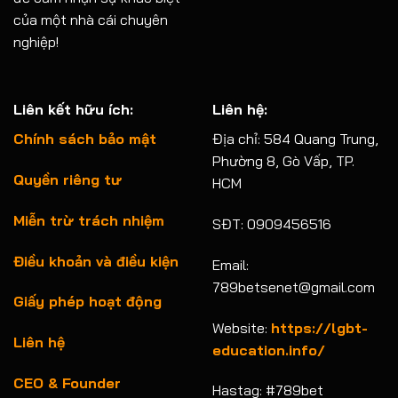
của một nhà cái chuyên
nghiệp!
Liên kết hữu ích:
Liên hệ:
Chính sách bảo mật
Địa chỉ:
584 Quang Trung,
Phường 8, Gò Vấp, TP.
Quyền riêng tư
HCM
Miễn trừ trách nhiệm
SĐT:
0909456516
Điều khoản và điều kiện
Email:
789betsenet@gmail.com
Giấy phép hoạt động
Website:
https://lgbt-
Liên hệ
education.info/
CEO & Founder
Hastag: #789bet